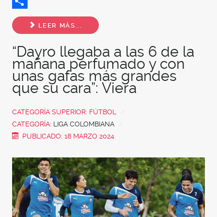
Twitter
Share
LEER MÁS...
“Dayro llegaba a las 6 de la
mañana perfumado y con
unas gafas más grandes
que su cara”: Viera
CATEGORÍA SUPERIOR:
FÚTBOL
CATEGORÍA:
LIGA COLOMBIANA
PUBLICADO: 18 MARZO 2024