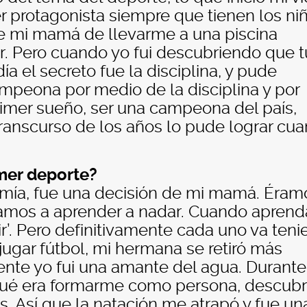
 protagonista siempre que tienen los ni
de mi mamá de llevarme a una piscina
. Pero cuando yo fui descubriendo que 
 día el secreto fue la disciplina, y pude
mpeona por medio de la disciplina y por
rimer sueño, ser una campeona del país,
transcurso de los años lo pude lograr cu
mer deporte?
 mía, fue una decisión de mi mamá. Éram
‘vamos a aprender a nadar. Cuando apren
ir’. Pero definitivamente cada uno va ten
jugar fútbol, mi hermana se retiró más
ente yo fui una amante del agua. Durante
ué era formarme como persona, descubr
. Así que la natación me atrapó y fue un