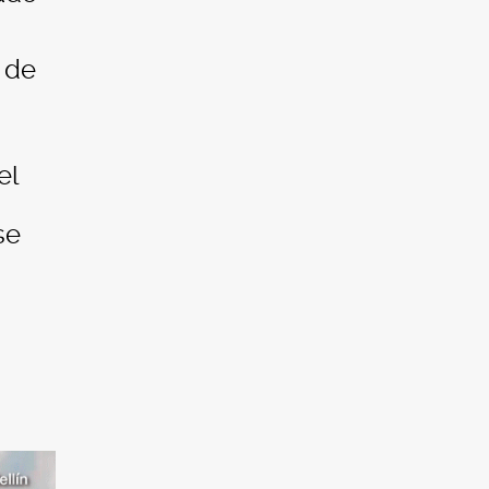
 de
el
se