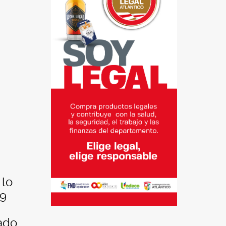
 lo
49
mado