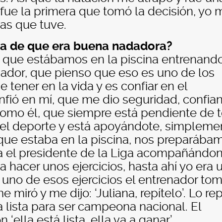
ue la primera que tomó la decisión, yo 
as que tuve.
a de que era buena nadadora?
a que estábamos en la piscina entrenando
nador, que pienso que eso es uno de los
tener en la vida y es confiar en el
nfió en mí, que me dio seguridad, confian
como él, que siempre está pendiente de 
del deporte y está apoyándote, simpleme
que estaba en la piscina, nos preparába
ba el presidente de la Liga acompañándo
hacer unos ejercicios, hasta ahí yo era 
uno de esos ejercicios el entrenador to
miró y me dijo: ‘Juliana, repítelo’. Lo rep
lista para ser campeona nacional. El
‘ella está lista, ella va a ganar’.