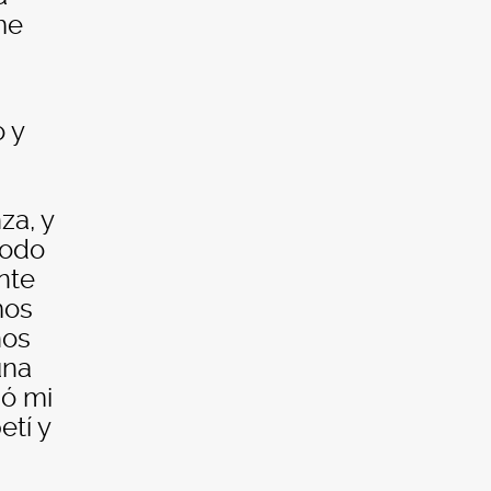
me
 y
za, y
todo
nte
mos
nos
una
mó mi
etí y