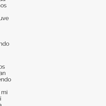
ños
tuve
ando
os
dan
iendo
 mi
í
a