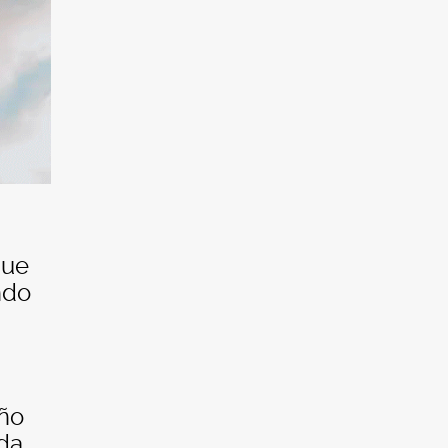
que
ndo
eño
ida