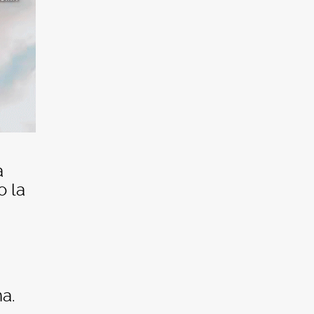
a
o la
ma.