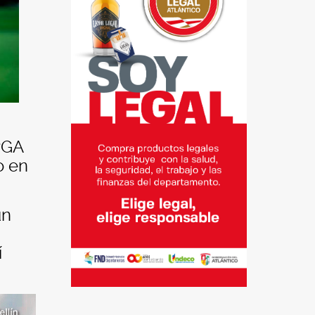
PGA
o en
un
í