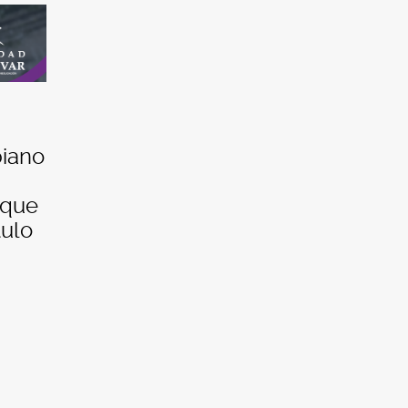
biano
 que
tulo