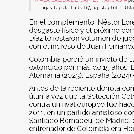
MALA SALIDA DE CAMILO VARGAS ❌
pi
— Ligas Top del Fútbol (@LigasTopFutbol)
Ma
En el complemento, Néstor Lor
desgaste físico y el próximo co
Díaz le restaron volumen de jue
con el ingreso de Juan Fernand
Colombia perdió un invicto de 1
extendido por más de 15 años. E
Alemania (2023), España (2024) y
Antes de la reciente derrota con
última vez que la Selección Co
contra un rival europeo fue hace
2011, en un partido amistoso co
Santiago Bernabéu, de Madrid, c
entrenador de Colombia era Hern