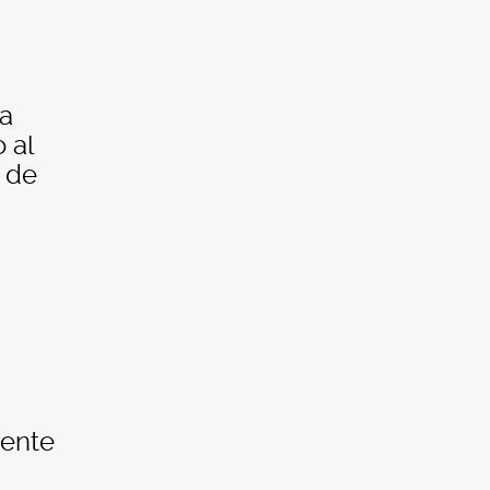
na
o al
a de
mente