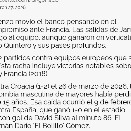
c.twitter.com/SKgpH4GbnF
rch 27, 2026
enzo movió el banco pensando en el
mpromiso ante Francia. Las salidas de Ja
go al equipo, aunque ganaron en vertical
o Quintero y sus pases profundos.
2 partidos contra equipos europeos que 
sta racha incluye victorias notables sobr
 Francia (2018).
tra Croacia (1-2) el 26 de marzo de 2026, 
lombia masculina de mayores había perd
 15 años. Esa caída ocurrió el 9 de febrer
ntra España, que ganó 1-0 en el estadio
on gol de David Silva al minuto 86. El
án Darío ‘El Bolillo’ Gómez.