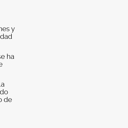
mes y
idad
se ha
e
la
ido
o de