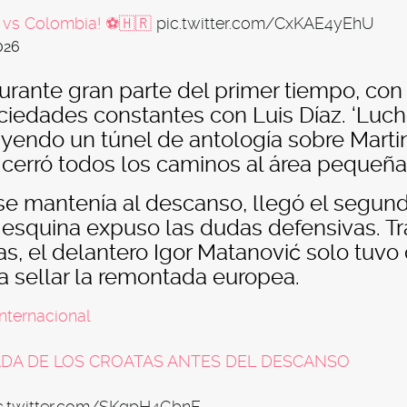
 vs Colombia! ⚽️🇭🇷
pic.twitter.com/CxKAE4yEhU
026
rante gran parte del primer tiempo, con
edades constantes con Luis Díaz. ‘Luch
uyendo un túnel de antología sobre Marti
a cerró todos los caminos al área pequeña
e mantenía al descanso, llegó el segun
e esquina expuso las dudas defensivas. Tr
s, el delantero Igor Matanović solo tuvo
a sellar la remontada europea.
internacional
ADA DE LOS CROATAS ANTES DEL DESCANSO