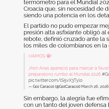
termómetro para el Mundial 2026
Croacia que, sin necesidad de 
siendo una potencia en los detal
El partido no pudo empezar mej
presión alta asfixiante obligó al 
rebote, definió cruzado ante la 
los miles de colombianos en la 
¡VAMOS 🤩!
Jhon Arias apareció para marcar a favo
preparatorio rumbo al Mundial 2026
#Go
pic.twitter.com/lS5vX3Tylo
— Gol Caracol (@GolCaracol)
March 26, 2026
Sin embargo, la alegría fue efí
con un tanto del joven defensa 