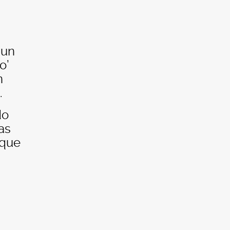
 un
o’
n
.
do
as
 que