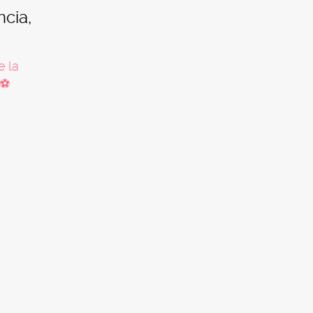
ncia,
e la
⚽