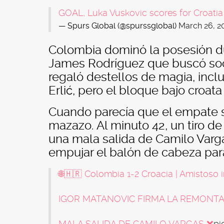
GOAL, Luka Vuskovic scores for Croatia
— Spurs Global (@spurssglobal)
March 26, 2
Colombia dominó la posesión du
James Rodríguez que buscó soci
regaló destellos de magia, incl
Erlić, pero el bloque bajo croat
Cuando parecía que el empate s
mazazo. Al minuto 42, un tiro d
una mala salida de Camilo Varga
empujar el balón de cabeza par
🌐🇭🇷 Colombia 1-2 Croacia | Amistoso 
IGOR MATANOVIC FIRMA LA REMONT