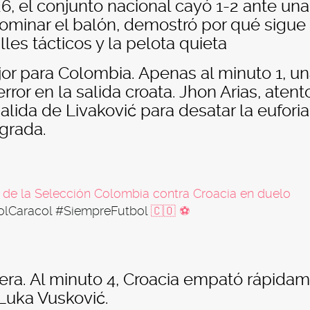
, el conjunto nacional cayó 1-2 ante una
dominar el balón, demostró por qué sigue
les tácticos y la pelota quieta
or para Colombia. Apenas al minuto 1, u
error en la salida croata. Jhon Arias, atent
salida de Livaković para desatar la eufori
grada.
r de la Selección Colombia contra Croacia en duelo
lCaracol
#SiempreFutbol
🇨🇴 ⚽
mera. Al minuto 4, Croacia empató rápida
Luka Vusković.