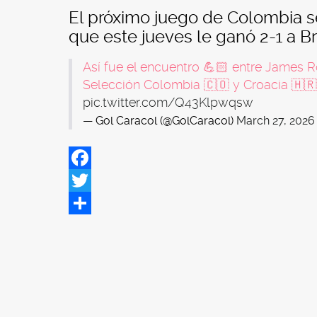
El próximo juego de Colombia se
que este jueves le ganó 2-1 a Bra
Así fue el encuentro 💪🏻 entre James R
Selección Colombia 🇨🇴 y Croacia 🇭
pic.twitter.com/Q43Klpwqsw
— Gol Caracol (@GolCaracol)
March 27, 2026
Facebook
Twitter
Share