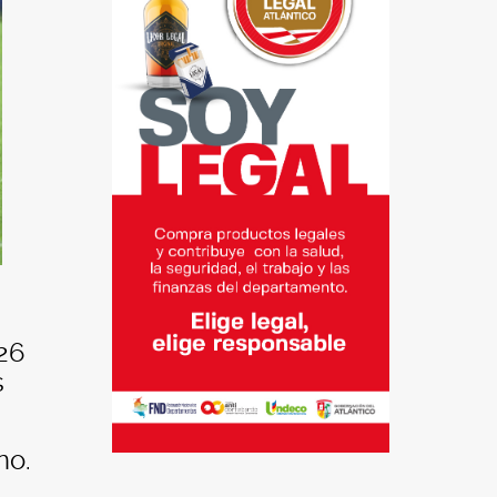
 26
s
no.