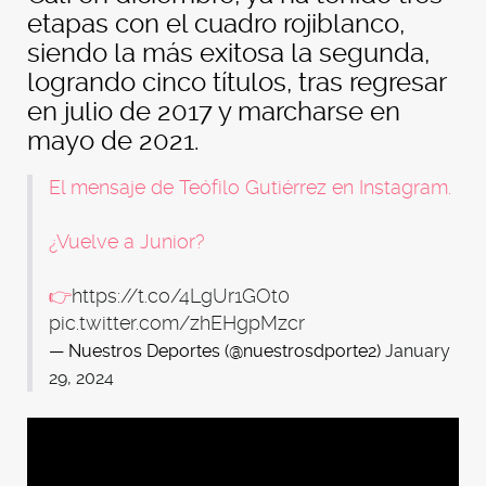
etapas con el cuadro rojiblanco,
siendo la más exitosa la segunda,
logrando cinco títulos, tras regresar
en julio de 2017 y marcharse en
mayo de 2021.
El mensaje de Teófilo Gutiérrez en Instagram.
¿Vuelve a Junior?
👉
https://t.co/4LgUr1GOt0
pic.twitter.com/zhEHgpMzcr
— Nuestros Deportes (@nuestrosdporte2)
January
29, 2024