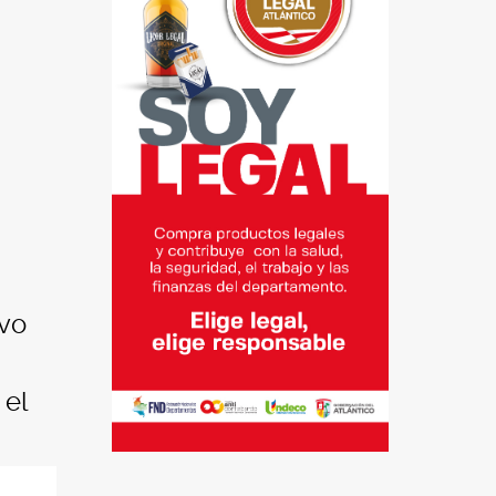
evo
 el