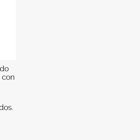
ado
’ con
dos.