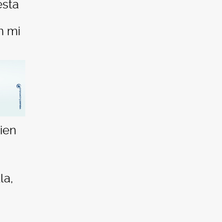
esta
n mi
uien
la,