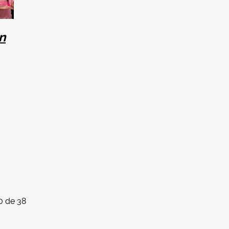
n
0 de 38