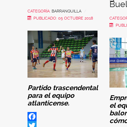
Bue
CATEGORÍA:
BARRANQUILLA
PUBLICADO: 05 OCTUBRE 2018
CATEGOR
PUBLI
Partido trascendental
para el equipo
Empre
atlanticense.
el eq
balo
cómo 
Facebook