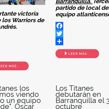
Barranquilla.
Terce
partido de local de
tante victoria
equipo atlanticens
 los Warriors de
ndrés.
Facebook
Twitter
ok
Share
LEER MÁS...
EER MÁS...
itanes los
Los Titanes
amos viendo
debutarán en
o un equipo
Barranquilla el 
de", Óscar
octubre