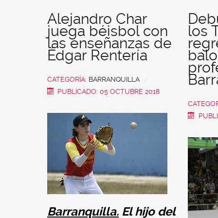
Alejandro Char
Debu
juega béisbol con
los 
las enseñanzas de
regr
Édgar Rentería
bal
prof
Barr
CATEGORÍA:
BARRANQUILLA
PUBLICADO: 05 OCTUBRE 2018
CATEGOR
PUBL
Barranquilla.
El hijo del