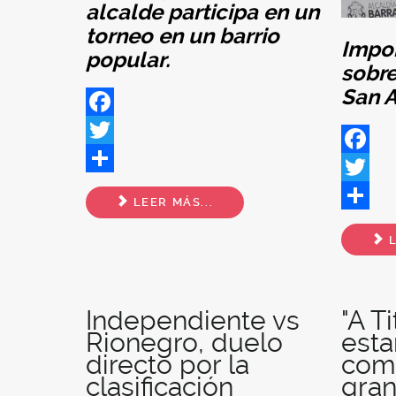
alcalde participa en un
torneo en un barrio
Impor
popular.
sobre
San A
Facebook
Twitter
Facebo
Share
Twitter
LEER MÁS...
Share
L
Independiente vs
"A T
Rionegro, duelo
est
directo por la
com
clasificación
gran