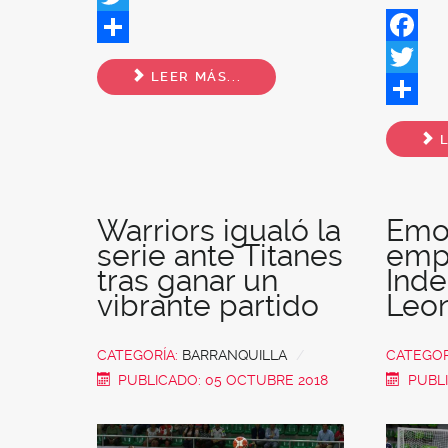
Twitter
Facebo
Share
LEER MÁS...
Twitter
Share
L
Warriors igualó la
Emo
serie ante Titanes
emp
tras ganar un
Inde
vibrante partido
Leo
CATEGORÍA:
BARRANQUILLA
CATEGOR
PUBLICADO: 05 OCTUBRE 2018
PUBLI