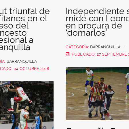
t triunfal de
Independiente 
Titanes en el
mide con Leon
eso del
en procura de
oncesto
‘domarlos’
esional a
anquilla
CATEGORÍA:
BARRANQUILLA
PUBLICADO: 27 SEPTIEMBRE 
ÍA:
BARRANQUILLA
ICADO: 04 OCTUBRE 2018