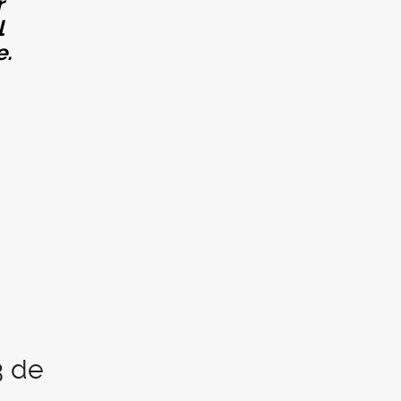
r
l
e.
3 de