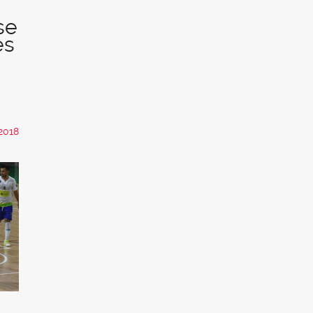
se
es
2018