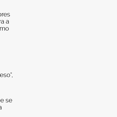
bres
va a
como
eso”,
ue se
a