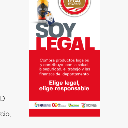
KD
cio,