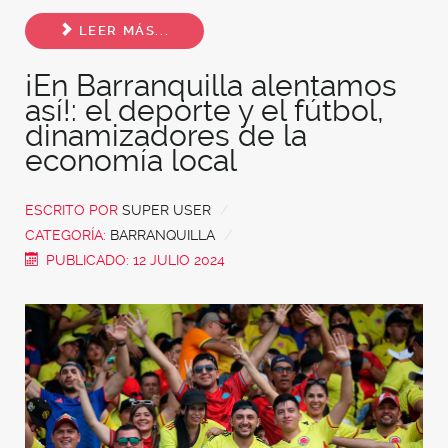
Share
LEER MÁS...
¡En Barranquilla alentamos
así!: el deporte y el fútbol,
dinamizadores de la
economía local
ESCRITO POR
SUPER USER
CATEGORÍA:
BARRANQUILLA
PUBLICADO: 12 JULIO 2024