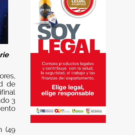
rie
res,
ad de
final
ado 3
mento
n (49