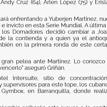
, Andy Cruz (64), Arlen López (75) y Eris
tará enfrentando a Yuberjen Martínez, nu
e invicto en esta Serie Mundial. A última
 los Domadores decidió cambiar a Jo
r de la contienda y a quien ya el antio
mbién en la primera ronda de este cer
a gran pelea ante Martínez. Lo conozc
vencerlo" aseguró Griñán.
l Intersuite, sitio de concentració
y supervisores para este tope, los cuban
 Gymbox, en Barranquilla, donde reali