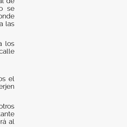
al de
to se
donde
a las
a los
calle
os el
erjen
otros
tante
rá al