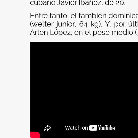
cubano Javier Ibáñez, de 20.
Entre tanto, el también domini
(welter junior, 64 kg). Y, por 
Arlen López, en el peso medio (