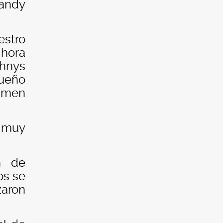
landy
estro
 hora
ahnys
queño
tamen
o muy
n de
os se
zaron