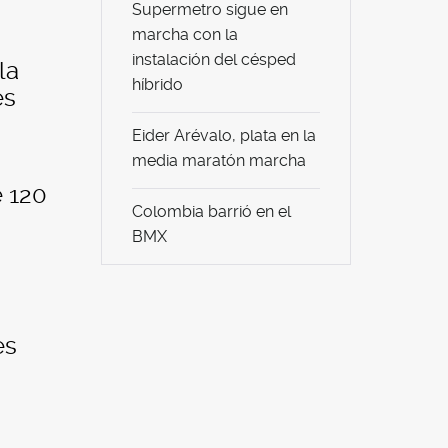
Supermetro sigue en
marcha con la
instalación del césped
la
híbrido
es
Eider Arévalo, plata en la
media maratón marcha
e 120
Colombia barrió en el
BMX
es