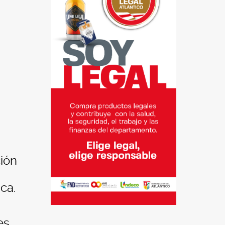
ción
ca.
es