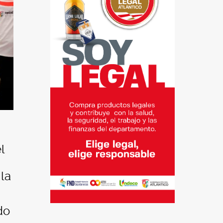
l
la
do