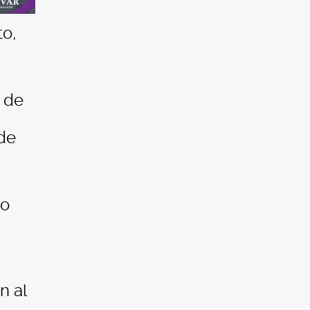
to,
o de
 de
eo
n al