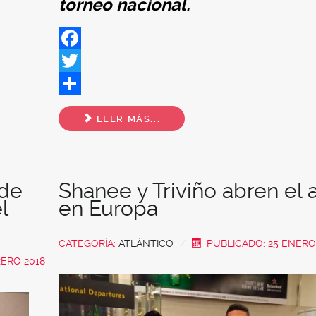
torneo nacional.
Facebook
Twitter
Share
LEER MÁS...
 de
Shanee y Triviño abren el 
l
en Europa
CATEGORÍA:
ATLÁNTICO
PUBLICADO: 25 ENERO
RERO 2018