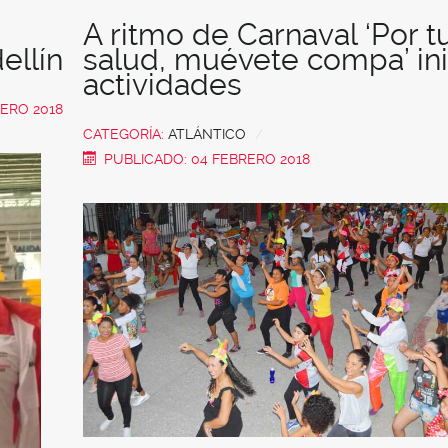
A ritmo de Carnaval ‘Por t
ellín
salud, muévete compa’ ini
actividades
RERO 2018
CATEGORÍA:
ATLÁNTICO
PUBLICADO: 04 FEBRERO 2018